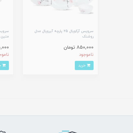
سرویس آرکوپال 25 پارچه آیروپال مدل
روشنک
متین 
850,000 تومان
950,000 
ناموجود
ناموج
خرید
خرید