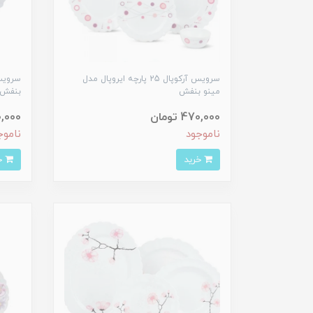
سرویس آرکوپال 25 پارچه ایروپال مدل
مینو بنفش
بنفش
470,000 تومان
430,000
ناموجود
ناموج
خرید
خرید