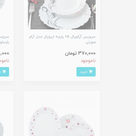
سرویس آرکوپال 25 پارچه ایروپال مدل آرام
صورتی
بارسلو
370,000 تومان
370,000
ناموجود
ناموج
خرید
خرید