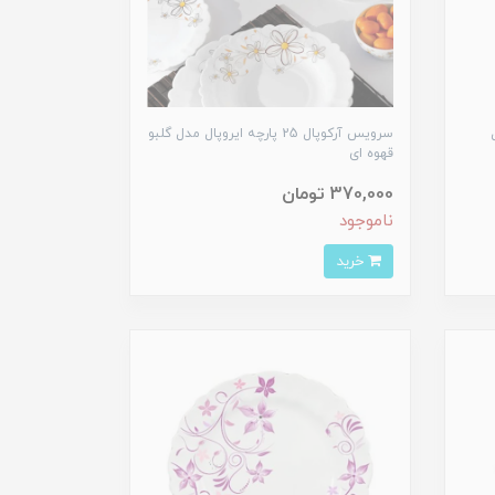
ل
سرویس آرکوپال 25 پارچه ایروپال مدل گلبو
قهوه ای
370,000 تومان
ناموجود
خرید