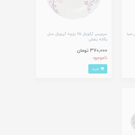
 مدل صبا
سرویس آرکوپال 25 پارچه آیروپال مدل
یگانه بنفش
370,000 تومان
ناموجود
خرید