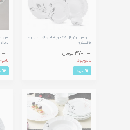
سرویس آرکوپال 25 پارچه ایروپال مدل آرام
خاکستری
پریزاد
370,000 تومان
360,000 
ناموجود
ناموج
خرید
خرید