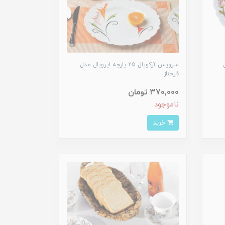
ل
سرویس آرکوپال 25 پارچه ایروپال مدل
فرحناز
370,000 تومان
ناموجود
خرید