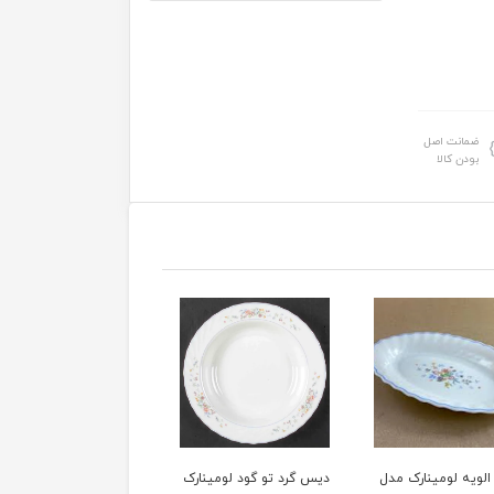
ضمانت اصل
بودن کالا
گرد تو گود لومینارک
دیس گرد تخت لومینارک
دیس بیضی لومینارک م