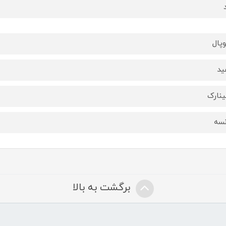
وپال
ید
ینارک
نسه
برگشت به بالا