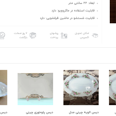
ابعاد: 22 سانتی متر
قابلیت استفاده در ماکروویو: دارد
قابلیت شستشو در ماشین ظرفشویی: دارد
امکان تحویل
روشهای
۷ روز ضمانت
اکسپرس
پرداخت
بازگشت
ل
دیس پلوخوری چینی
دیس الویه لومینارک مدل
دیس 