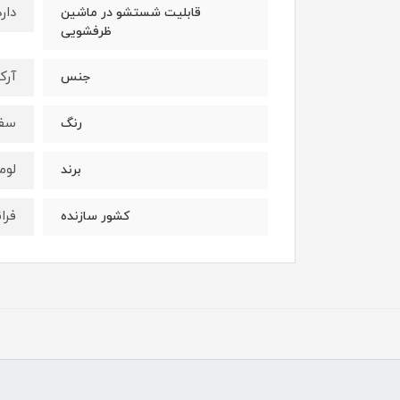
دارد
قابلیت شستشو در ماشین
ظرفشویی
آرک
جنس
سف
رنگ
لوم
برند
فرا
کشور سازنده