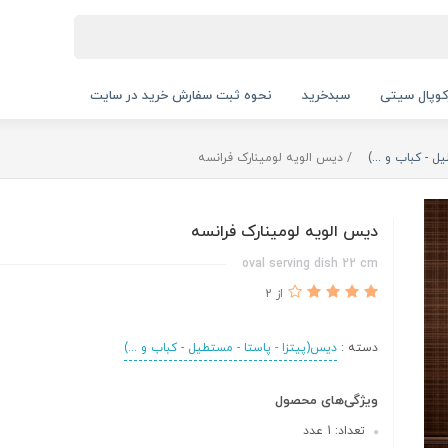
کوپال سیتی
سبدخرید
نحوه ثبت سفارش خرید در سایت
ل - کباب و ...)
دیس الویه لومینارک فرانسه
دیس الویه لومینارک فرانسه
oval serving dish 22 cm
از 2
دسته :
دیس(پیتزا - پاستا - مستطیل - کباب و ...)
ویژگی‌های محصول
تعداد: 1 عدد