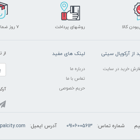
ودن کالا
روشهای پرداخت
۷ روز ضمانت بازگشت
د از آرکوپال سیتی
لینک های مفید
از 
ارش خرید در سایت
درباره ما
تماس با ما
حریم خصوصی
آرکو
شماره تماس:
09106005613
آدرس ایمیل:
palcity.com