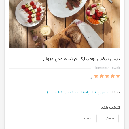
دیس بیضی لومینارک فرانسه مدل دیوالی
luminarc Diwali
از 1
دسته :
دیس(پیتزا - پاستا - مستطیل - کباب و ...)
انتخاب رنگ:
مشکی
سفید