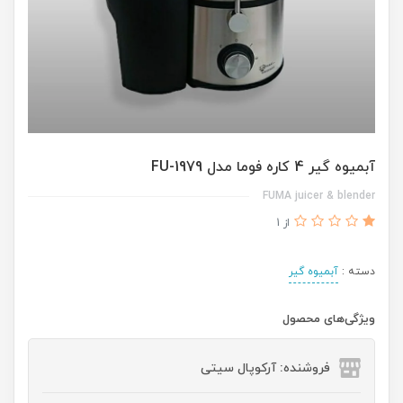
آبمیوه گیر 4 کاره فوما مدل FU-1979
FUMA juicer & blender
از 1
دسته :
آبمیوه گیر
ویژگی‌های محصول
فروشنده: آرکوپال سیتی