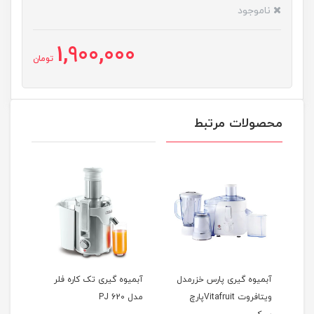
ناموجود
1,900,000
تومان
محصولات مرتبط
آبمیوه گیری پارس خزرمدل
آبمیوه گیری تک کاره فلر
ویتافروت Vitafruitپارچ
مدل PJ 620