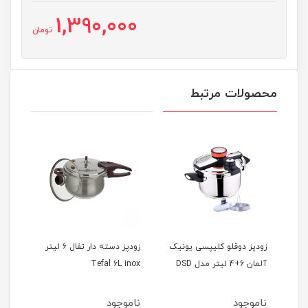
1,390,000
تومان
محصولات مرتبط
زودپز دوقلو کلیپسی یونیک
زودپز دسته دار تفال ۶ لیتر
زودپز 2
آلمان 6+4 لیتر مدل DSD
Tefal 6L inox
مدل BSK-10402
ناموجود
ناموجود
ناموجود